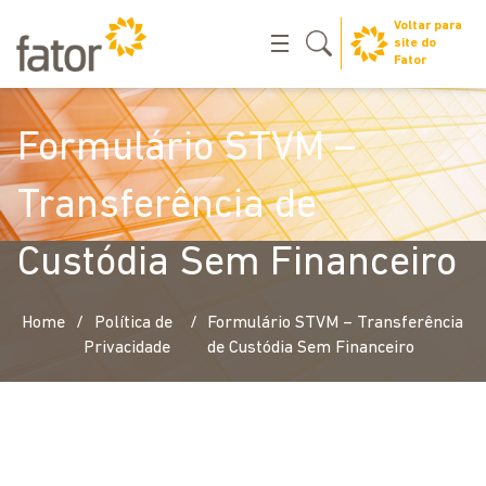
Voltar para
site do
Fator
Formulário STVM –
Transferência de
Custódia Sem Financeiro
/
/
Home
Política de
Formulário STVM – Transferência
Privacidade
de Custódia Sem Financeiro