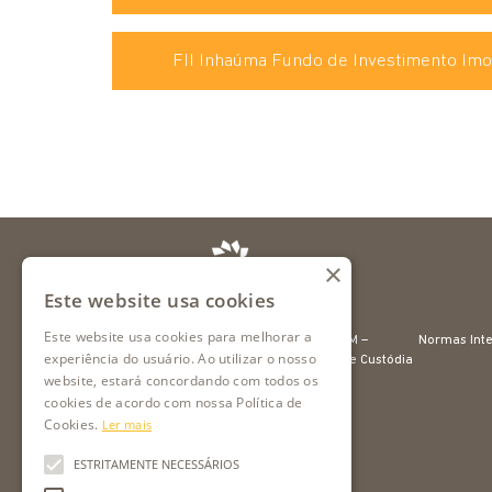
FII Inhaúma Fundo de Investimento Imob
×
Este website usa cookies
Este website usa cookies para melhorar a
Sobre Nós
Formulário STVM –
Normas Int
experiência do usuário. Ao utilizar o nosso
Transferência de Custódia
Banco de Investimento
website, estará concordando com todos os
Sem Financeiro
Infraestrutura
cookies de acordo com nossa Política de
Cookies.
Ler mais
Distribuição
Tesouraria e Crédito
ESTRITAMENTE NECESSÁRIOS
Ofertas Públicas