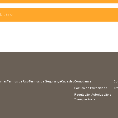
iliário
ernas
Termos de Uso
Termos de Segurança
Cadastro
Compliance
Co
Política de Privacidade
Tr
Regulação, Autorização e
Transparência