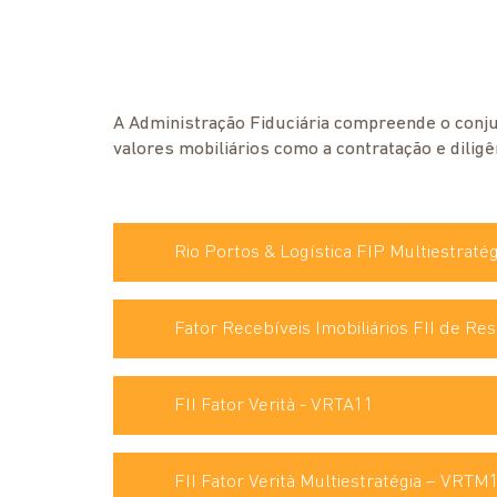
A Administração Fiduciária compreende o conju
valores mobiliários como a contratação e dilig
Rio Portos & Logística FIP Multiestratég
Fator Recebíveis Imobiliários FII de R
FII Fator Verità - VRTA11
FII Fator Verità Multiestratégia – VRTM