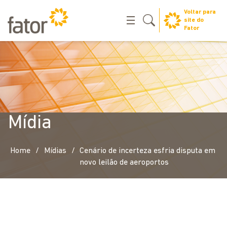
Voltar para
site do
Fator
Mídia
/
/
Home
Mídias
Cenário de incerteza esfria disputa em
novo leilão de aeroportos