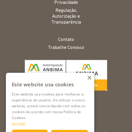
Privacidade
Regulação,
Autorização e
Transparência
Contato
Trabalhe Conosco
×
Este website usa cookies
Este website usa cookies para melhorar a
experiência do usuário. Ao utilizar o nosso
website, estará concordando com todos os
cookies de acordo com nossa Política de
Cookies.
Ler mais